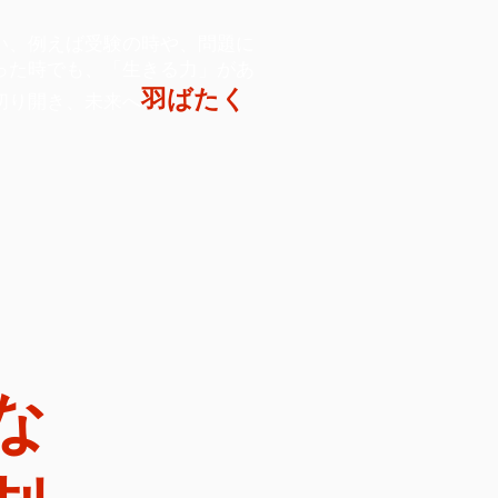
い、例えば受験の時や、問題に
った時でも、「生きる力」があ
羽ばたく
切り開き、未来へ
な