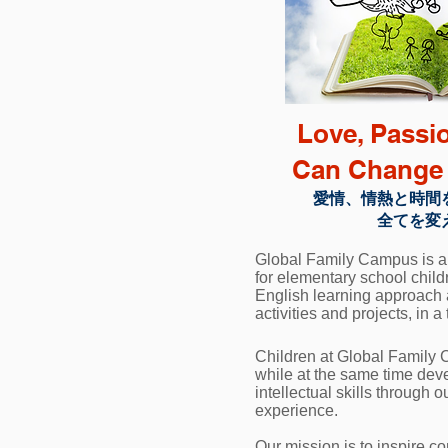
Love, Passi
Can Change 
愛情、情熱と時間
全てを変
Global Family Campus is an
for elementary school child
English learning approach
activities and projects, in 
Children at Global Family 
while at the same time deve
intellectual skills through 
experience.
Our mission is to inspire c