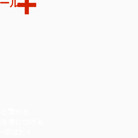
ール
界と繋がる
力を身につける
未来へ羽ばたく