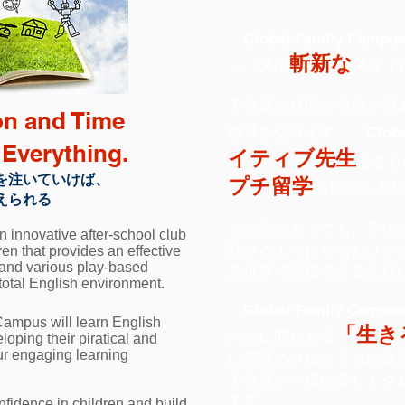
「Global Family 
斬新な
ンパスは
スタイ
子供達は昼間に学校で日
on and Time
教育を受けます。「Global 
Everything.
イティブ先生
ととも
を注いていけば、
プチ留学
の形で生きた
えられる
どの親にとっても、子供
 innovative after-school club
話せるようになるだけで
ren that provides an effective
 and various play-based
来世界で活躍できる人材
a total English environment.
「Global Family 
Campus will learn English
「生き
ために問われる
loping their piratical and
our engaging learning
に英語のプログラムに融
子供達と一緒に楽しくグ
ます。
onfidence in children and build