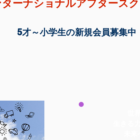
ンターナショナル
アフタースク
5才～小学生の新規会員募集中
世
生きる
​​