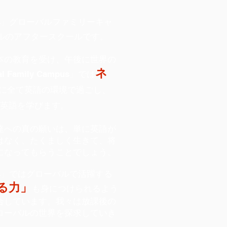
Campus」グローバルファミリーキャ
ルのアフタースクールです。
本の教育を受け、午後に世界の
ネ
Family Campus」では
に全て英語の環境で過ごし、
英語を学びます。
達への真の願いは、単に英語が
はなく、たくましく生きて、将
になってもらうことでしょう。
Campus」ではグローバルで活躍する
る力」
も
身につけられるよう
合しています。我々は放課後の
ローバルの世界を探求していき