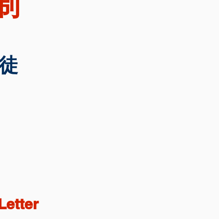
制
徒
etter