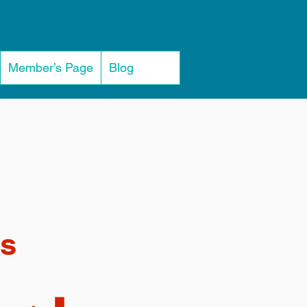
Member’s Page
Blog
us