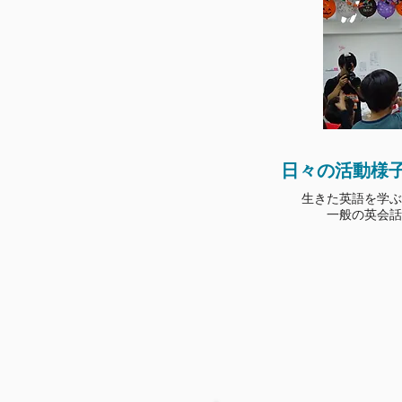
​日々の活動様
​生きた英語を学
一般の英会話