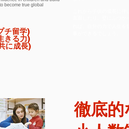
 to become true global
これから子供の成長に伴
直面したり、壁にぶつか
れば、自分の力で人生を
プチ留学)​
事ができるでしょう。
生きる力)
共に成長)
​徹底的