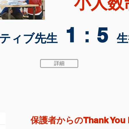
小人数
1
：5
ティブ先生
生
詳細
保護者からのThank You L